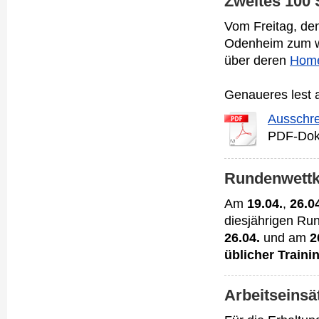
Zweites 100 
Vom Freitag, d
Odenheim zum wi
über deren
Hom
Genaueres lest 
Ausschr
PDF-Dok
Rundenwettk
Am
19.04.
,
26.0
diesjährigen Ru
26.04.
und am
2
üblicher Traini
Arbeitseinsä