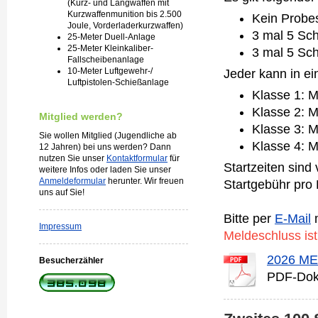
(Kurz- und Langwaffen mit
Kurzwaffenmunition bis 2.500
Kein Probe
Joule, Vorderladerkurzwaffen)
3 mal 5 Sch
25-Meter Duell-Anlage
25-Meter Kleinkaliber-
3 mal 5 Sc
Fallscheibenanlage
10-Meter Luftgewehr-/
Jeder kann in ein
Luftpistolen-Schießanlage
Klasse 1: M
Klasse 2: M
Mitglied werden?
Klasse 3: Mi
Sie wollen Mitglied (Jugendliche ab
Klasse 4: M
12 Jahren) bei uns werden? Dann
nutzen Sie unser
Kontaktformular
für
Startzeiten sind
weitere Infos oder laden Sie unser
Anmeldeformular
herunter. Wir freuen
Startgebühr pro 
uns auf Sie!
Bitte per
E-Mail
m
Impressum
Meldeschluss ist 
2026 M
Besucherzähler
PDF-Dok