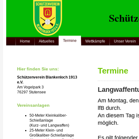
Schütz
Termine
Home
Aktuelles
Wettkämpfe
Unser Verein
Hier finden Sie uns:
Termine
Schützenverein Blankenloch 1913
e.V.
Am Vogelpark 3
Langwaffentu
76297 Stutensee
Am Montag, de
Vereinsanlagen
lfB durch.
An diesem Tag i
50-Meter Kleinkaliber-
Schießanlage
möglich.
(Kurz- und Langwaffen)
25-Meter Klein- und
Großkaliber-Schießanlage
Es gilt folgende