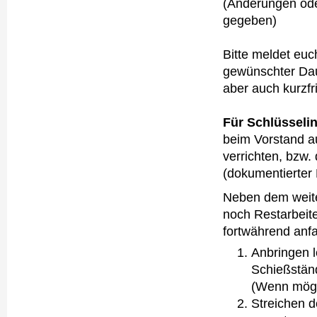
(Änderungen ode
gegeben)
Bitte meldet eu
gewünschter Da
aber auch kurzfri
Für Schlüsselin
beim Vorstand a
verrichten, bzw.
(dokumentierter 
Neben dem weite
noch Restarbeit
fortwährend anfa
Anbringen l
Schießstän
(Wenn mögli
Streichen d